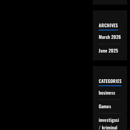
ARCHIVES
March 2026
June 2025
CATEGORIES
business
Games
investigasi
/ kriminal