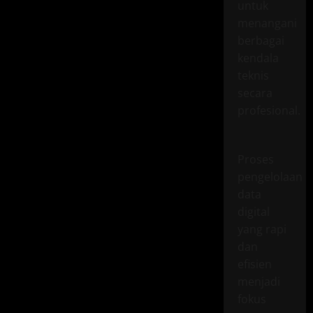
untuk
menangani
berbagai
kendala
teknis
secara
profesional.
Proses
pengelolaan
data
digital
yang rapi
dan
efisien
menjadi
fokus