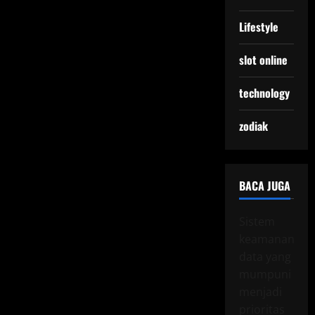
Lifestyle
slot online
technology
zodiak
BACA JUGA
Sistem
keamanan
data yang
mumpuni
menjadi
prioritas