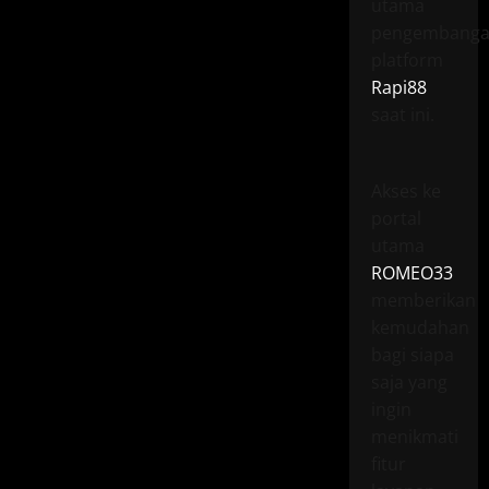
utama
pengembang
platform
Rapi88
saat ini.
Akses ke
portal
utama
ROMEO33
memberikan
kemudahan
bagi siapa
saja yang
ingin
menikmati
fitur