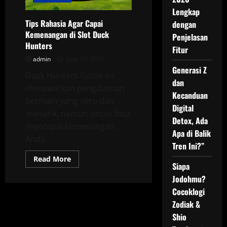
Lengkap
Tips Rahasia Agar Capai
dengan
Kemenangan di Slot Duck
Penjelasan
Hunters
Fitur
admin
June 10, 2025
Generasi Z
Duck Hunters Game ini
dan
menawarkan pengalaman
Kecanduan
bermain yang seru dan
Digital
menarik, namun untuk bisa
Detox, Ada
mencapai kemenangan,
Apa di Balik
Anda...
Tren Ini?”
Read
Read More
Siapa
more
about
Jodohmu?
Tips
Rahasia
Cocoklogi
Agar
Capai
Zodiak &
Kemenangan
di
Shio
Slot