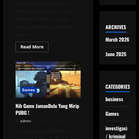
Penghasil Uang Terkini,
Menangkan Jackpot dan
Maxwin Terbesar Siapa
yang tidak suka bermain
ARCHIVES
game...
March 2026
Read
Read More
more
June 2025
about
Game
Online
Gacor
Penghasil
Uang
Terkini.
CATEGORIES
Games
business
Nih Game JamanDulu Yang Mirip
PUBG !
Games
admin
June 15, 2025
investigasi
Siapa yang tidak kenal
/ kriminal
dengan game PUBG? Game