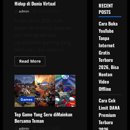
Hidup di Dunia Virtual
RECENT
POSTS
admin
June 24, 2025
Pada tahun 2025, tren
Cara Buka
game VR semakin populer
YouTube
dan menghadirkan
Tanpa
pengalaman gaming yang
Internet
lebih seru dan realistis....
Gratis
Terbaru
Read
Read More
more
2026, Bisa
about
Tren
Nonton
Game
Video
VR
2025:
Offline
Serasa
Hidup
di
Cara Cek
Games
Dunia
Virtual
Limit DANA
Top Game Yang Seru diMainkan
Premium
Bersama Teman
Terbaru
2026
admin
June 21, 2025