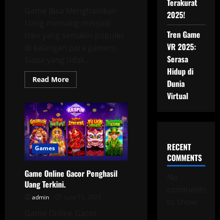
Terakurat
Game Bisa Menghasilkan
2025!
Uang memang menjadi
Tren Game
tren yang semakin populer
VR 2025:
di kalangan para gamers.
Serasa
Siapa yang tidak...
Hidup di
Read
Read More
Dunia
more
about
Virtual
Hanya
Dengan
Bermain
Game,
Bisa
Menghasilkan
Uang!
RECENT
Games
COMMENTS
Game Online Gacor Penghasil
No
Uang Terkini.
comments
admin
June 18, 2025
to show.
Game Online Gacor