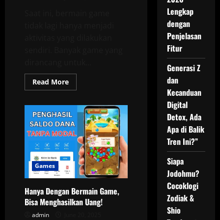
Lengkap
Saat ini, bermain game
dengan
tidak lagi hanya menjadi
Penjelasan
aktivitas yang dilakukan
Fitur
sendiri. Banyak game yang
dirancang untuk...
Generasi Z
dan
Read
Read More
more
Kecanduan
about
Top
Digital
Game
Detox, Ada
Yang
Seru
Apa di Balik
diMainkan
Bersama
Tren Ini?”
Teman
Siapa
Games
Jodohmu?
Cocoklogi
Hanya Dengan Bermain Game,
Zodiak &
Bisa Menghasilkan Uang!
Shio
admin
June 20, 2025