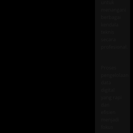
untuk
dengan
Game
menangani
Developer
Internasional
berbagai
kendala
teknis
secara
profesional.
Proses
pengelolaan
data
digital
yang rapi
dan
efisien
menjadi
fokus