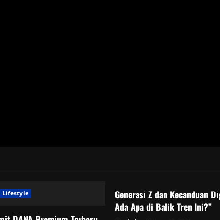
Lifestyle
Generasi Z dan Kecanduan Dig
Lifestyle
Ada Apa di Balik Tren Ini?”
imit DANA Premium Terbaru