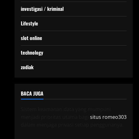
investigasi / kriminal
Lifestyle
slot online
technology
zodiak
BACA JUGA
Sistem keamanan data yang mumpuni
menjadi prioritas utama bagi
situs romeo303
dalam menjaga privasi setiap penggunanya.