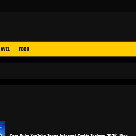
RAVEL
FOOD
Cara Buka YouTube Tanpa Internet Gratis Terbaru 2026, Bisa