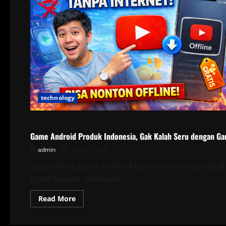
technology
Games
technology
Game Android Produk Indonesia, Gak Kalah Seru dengan Ga
admin
June 13, 2025
Siapa bilang game Android buatan Indonesia nggak 
game buatan developer...
Read
Read More
more
about
Game